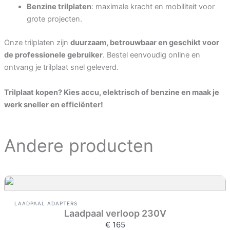
Benzine trilplaten
: maximale kracht en mobiliteit voor
grote projecten.
Submit Review
Onze trilplaten zijn
duurzaam, betrouwbaar en geschikt voor
de professionele gebruiker
. Bestel eenvoudig online en
ontvang je trilplaat snel geleverd.
Thanks for your review!
Trilplaat kopen? Kies accu, elektrisch of benzine en maak je
We are processing it and it will appear on the
werk sneller en efficiënter!
store soon.
Andere producten
LAADPAAL ADAPTERS
Laadpaal verloop 230V
€ 165