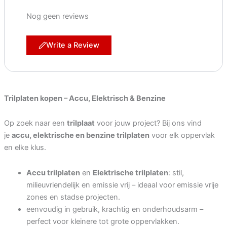
Nog geen reviews
Write a review
Write a Review
Your rating
Trilplaten kopen – Accu, Elektrisch & Benzine
Op zoek naar een
trilplaat
voor jouw project? Bij ons vind
je
accu, elektrische en benzine trilplaten
voor elk oppervlak
Title
*
en elke klus.
Accu trilplaten
en
Elektrische trilplaten
: stil,
Your review
milieuvriendelijk en emissie vrij – ideaal voor emissie vrije
zones en stadse projecten.
eenvoudig in gebruik, krachtig en onderhoudsarm –
perfect voor kleinere tot grote oppervlakken.