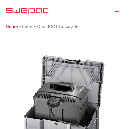
Ga
naar
de
inhoud
Home
»
Battery One BOC13 acculader