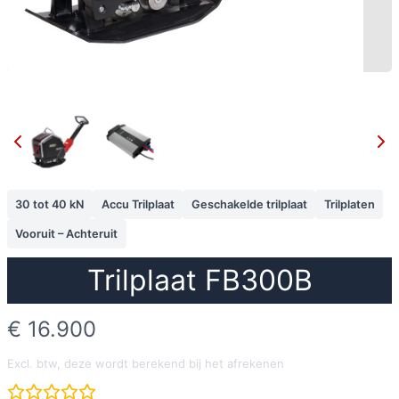
30 tot 40 kN
Accu Trilplaat
Geschakelde trilplaat
Trilplaten
Vooruit – Achteruit
Trilplaat FB300B
N
€ 16.900
u
Excl. btw, deze wordt berekend bij het afrekenen