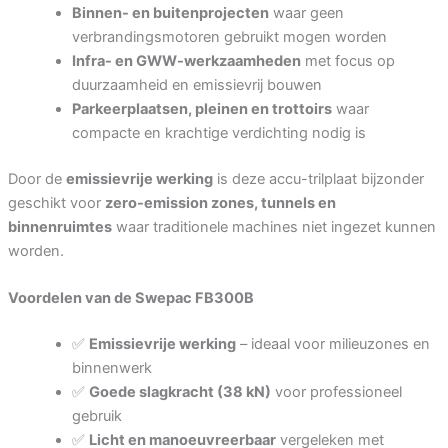
Binnen- en buitenprojecten
waar geen
verbrandingsmotoren gebruikt mogen worden
Infra- en GWW-werkzaamheden
met focus op
duurzaamheid en emissievrij bouwen
Submit Review
Parkeerplaatsen, pleinen en trottoirs
waar
compacte en krachtige verdichting nodig is
Door de
emissievrije werking
is deze accu-trilplaat bijzonder
Thanks for your review!
geschikt voor
zero-emission zones, tunnels en
We are processing it and it will appear on the
binnenruimtes
waar traditionele machines niet ingezet kunnen
store soon.
worden.
Voordelen van de Swepac FB300B
✅
Emissievrije werking
– ideaal voor milieuzones en
binnenwerk
✅
Goede slagkracht (38 kN)
voor professioneel
gebruik
✅
Licht en manoeuvreerbaar
vergeleken met