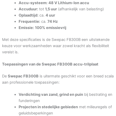
Accu-systeem:
48 V Lithium-Ion accu
Accuduur:
tot
1,5 uur
(afhankelijk van belasting)
Oplaadtijd:
ca.
4 uur
Frequentie:
ca.
74 Hz
Write a review
Emissie:
100% emissievrij
Met deze specificaties is de Swepac FB300B een uitstekende
Your rating
keuze voor werkzaamheden waar zowel kracht als flexibiliteit
vereist is.
Toepassingen van de Swepac FB300B accu-trilplaat
De
Swepac FB300B
is uitermate geschikt voor een breed scala
Title
*
aan professionele toepassingen:
Verdichting van zand, grind en puin
bij bestrating en
Your review
funderingen
Projecten in stedelijke gebieden
met milieuregels of
geluidsbeperkingen