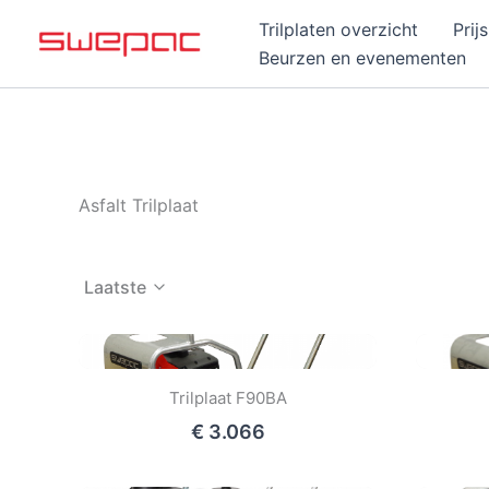
Ga
Trilplaten overzicht
Prijs
naar
Beurzen en evenementen
de
inhoud
Asfalt Trilplaat
Laatste
Trilplaat F90BA
€ 3.066