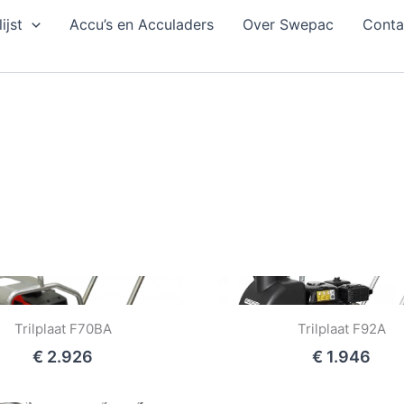
lijst
Accu’s en Acculaders
Over Swepac
Conta
Trilplaat F70BA
Trilplaat F92A
€ 2.926
€ 1.946