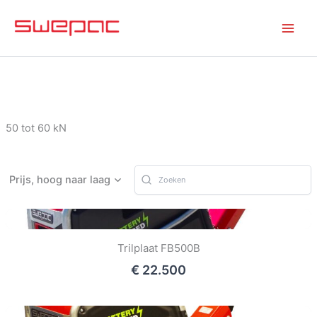
Ga
naar
de
inhoud
50 tot 60 kN
Prijs, hoog naar laag
Trilplaat FB500B
€ 22.500